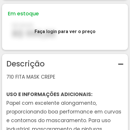
Em estoque
R$ 999,00
R$ 999,00
Faça
login
para ver o preço
Descrição
710 FITA MASK CREPE
USO E INFORMAÇÕES ADICIONAIS:
Papel com excelente alongamento,
proporcionando boa performance em curvas
e contornos do mascaramento. Para uso
industrial, mascaramento de pinturas