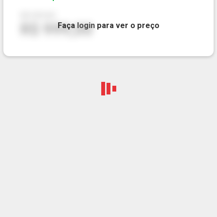
R$ 999,00
R$ 999,00
Faça
login
para ver o preço