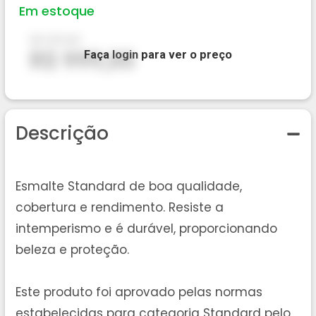
Em estoque
R$ 999,00
R$ 999,00
Faça
login
para ver o preço
Descrição
Esmalte Standard de boa qualidade,
cobertura e rendimento. Resiste a
intemperismo e é durável, proporcionando
beleza e proteção.
Este produto foi aprovado pelas normas
estabelecidas para categoria Standard pelo