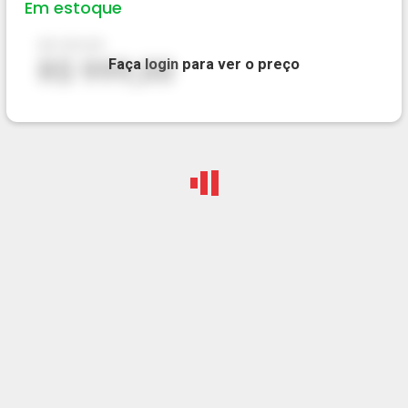
Em estoque
R$ 999,00
R$ 999,00
Faça
login
para ver o preço