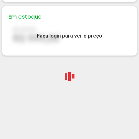
Em estoque
R$ 999,00
R$ 999,00
Faça
login
para ver o preço