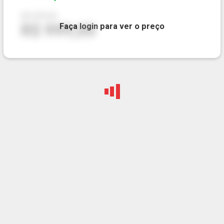
R$ 999,00
R$ 999,00
Faça
login
para ver o preço